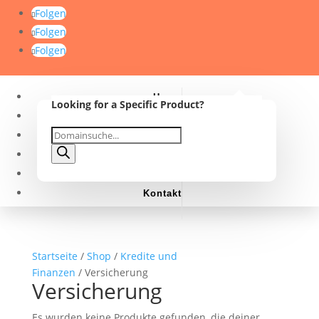
Folgen
Folgen
Folgen
Home
Looking for a Specific Product?
Warenkorb
0
0,00
€
Shop
Suche
Products
Domainankauf
search
Domainvermittlung
FAQ
Kontakt
Startseite
/
Shop
/
Kredite und
Finanzen
/ Versicherung
Versicherung
Es wurden keine Produkte gefunden, die deiner