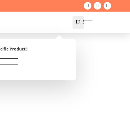
U
Suche
Warenkorb
0
0,00
€
cific Product?