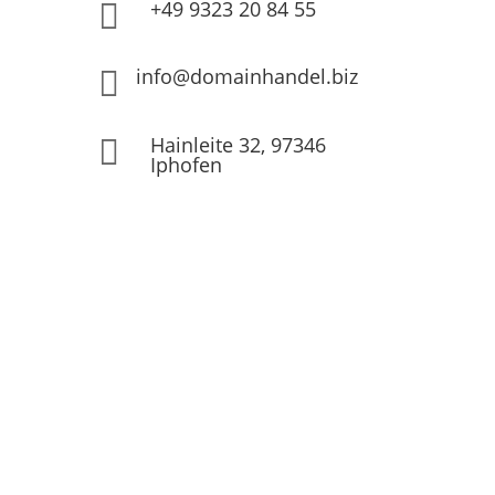
+49 9323 20 84 55

info@domainhandel.biz

Hainleite 32, 97346

Iphofen