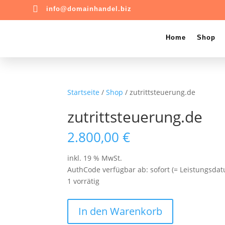

info@domainhandel.biz
Home
Shop
Startseite
/
Shop
/ zutrittsteuerung.de
zutrittsteuerung.de
2.800,00
€
inkl. 19 % MwSt.
AuthCode verfügbar ab: sofort (= Leistungsdat
1 vorrätig
zutrittsteuerung.de
In den Warenkorb
Menge