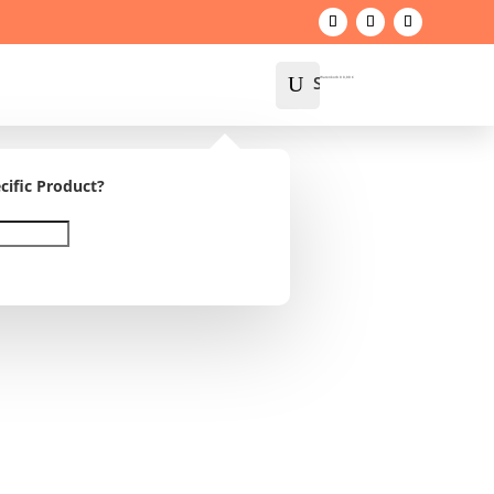
U
Suche
Warenkorb
0
0,00
€
cific Product?