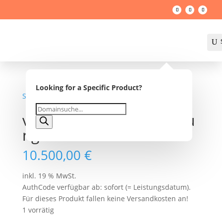
U
Looking for a Specific Product?
Startseite
/
Shop
/ verkehrssicherheitsprüfung.de
Products
verkehrssicherheitsprüfu
search
ng.de
10.500,00
€
inkl. 19 % MwSt.
AuthCode verfügbar ab: sofort (= Leistungsdatum).
Für dieses Produkt fallen keine Versandkosten an!
1 vorrätig