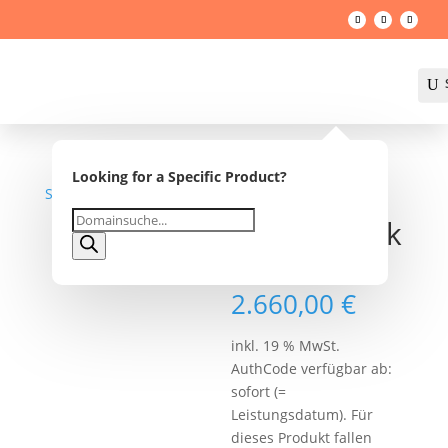
U
Looking for a Specific Product?
Startseite
/
Shop
/ kräuterwerkstatt.de
Products
kräuterwerk
search
statt.de
2.660,00
€
inkl. 19 % MwSt.
AuthCode verfügbar ab:
sofort (=
Leistungsdatum). Für
dieses Produkt fallen