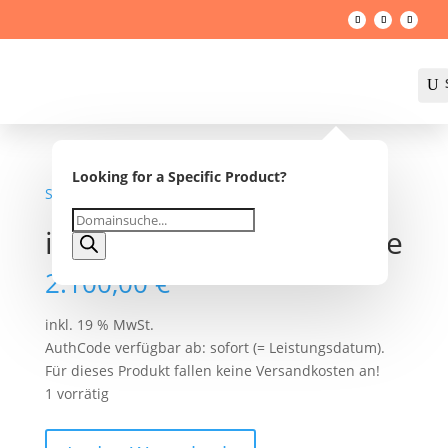
U
Looking for a Specific Product?
Startseite
/
Shop
/ integrationsbegleitung.de
Products
integrationsbegleitung.de
search
2.100,00
€
inkl. 19 % MwSt.
AuthCode verfügbar ab: sofort (= Leistungsdatum).
Für dieses Produkt fallen keine Versandkosten an!
1 vorrätig
integrationsbegleitung.de