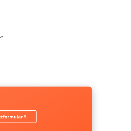
ew
ktformular