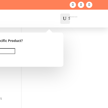
U
Suche
Warenkorb
0
0,00
€
cific Product?
ls
ls