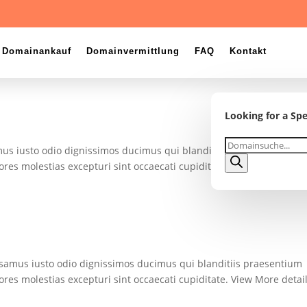
Domainankauf
Domainvermittlung
FAQ
Kontakt
Looking for a Spe
Products
mus iusto odio dignissimos ducimus qui blanditiis praesentium
search
ores molestias excepturi sint occaecati cupiditate. View More detai
samus iusto odio dignissimos ducimus qui blanditiis praesentium
ores molestias excepturi sint occaecati cupiditate. View More detai