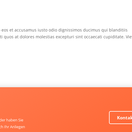
 eos et accusamus iusto odio dignissimos ducimus qui blanditiis
 quos at dolores molestias excepturi sint occaecati cupiditate. Vi
Konta
der haben Sie
ch Ihr Anliegen