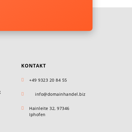
KONTAKT
+49 9323 20 84 55

g
info@domainhandel.biz

Hainleite 32, 97346

Iphofen