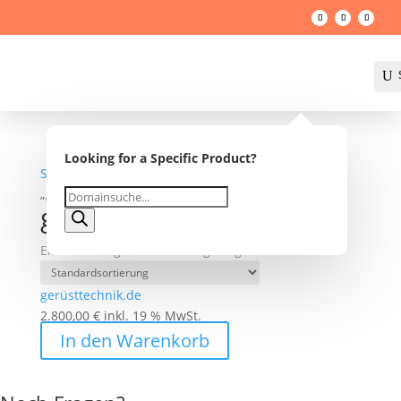
U
Looking for a Specific Product?
Startseite
/
Shop
/ Produkte verschlagwortet mit
„gerüsttechnik“
Products
gerüsttechnik
search
Einzelnes Ergebnis wird angezeigt
gerüsttechnik.de
2.800,00
€
inkl. 19 % MwSt.
In den Warenkorb