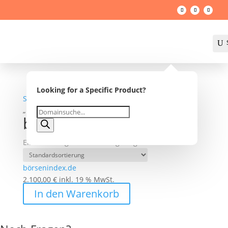
U
Looking for a Specific Product?
Startseite
/
Shop
/ Produkte verschlagwortet mit
„börsenindex“
Products
börsenindex
search
Einzelnes Ergebnis wird angezeigt
börsenindex.de
2.100,00
€
inkl. 19 % MwSt.
In den Warenkorb