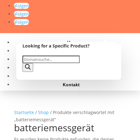
Folgen
Folgen
Folgen
Home
Looking for a Specific Product?
Warenkorb
0
0,00
€
Shop
Suche
Products
Domainankauf
search
Domainvermittlung
FAQ
Kontakt
Startseite
/
Shop
/ Produkte verschlagwortet mit
„batteriemessgerät“
batteriemessgerät
Es wurden keine Produkte gefunden, die deiner